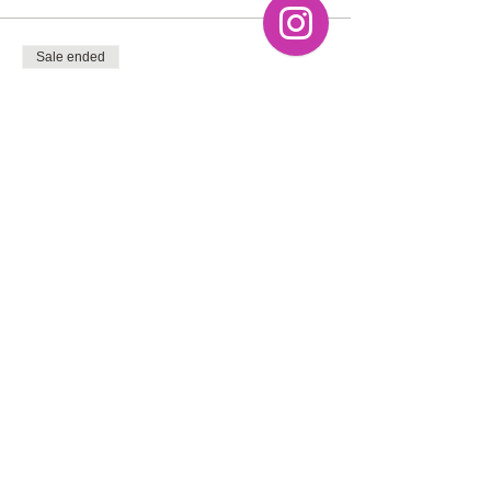
Sale ended
Ticket type
Early Bird
Price
MX$1,200.00
+MX$30.00 ticket service fee
Share this event
subscription form