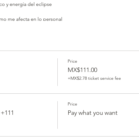
o y energía del eclipse
ómo me afecta en lo personal
ándo
des.
e día
Price
MX$111.00
estará impactando todo el mes y sus repercusiones se verán tod
+MX$2.78 ticket service fee
s aportar más de esta cantidad, muchas gracias!)
Price
correo con la liga y contraseña para las grabaciones!
 +111
Pay what you want
 todo Abril, no importa cuando las hayas adquirido.