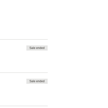
Sale ended
o el año.
Sale ended