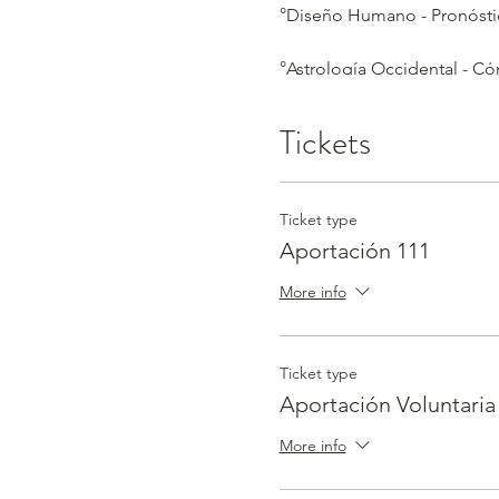
°Diseño Humano - Pronóstic
°Astrología Occidental - C
°Astronomía - Dónde y Cu
Tickets
Horarios en distintas ciuda
° Recomendaciones para es
Ticket type
Aportación 111
La energía de este eclipse 
More info
-Aportación $111
-Aportación $111+ (si desea
Ticket type
Al inscribirte, te llega un 
Aportación Voluntaria
Estarán disponibles durante
More info