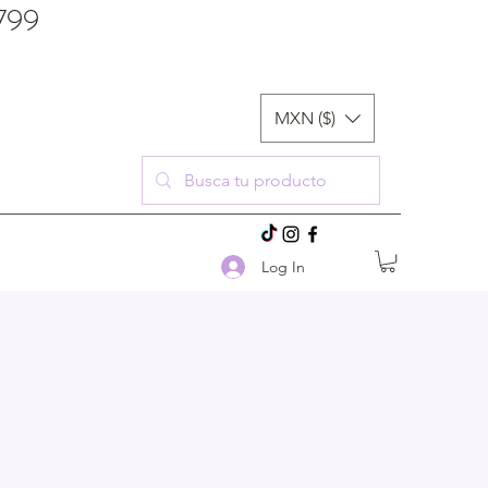
$799
MXN ($)
Log In