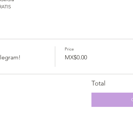
RATIS
Price
elegram!
MX$0.00
Total