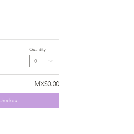
Quantity
0
MX$0.00
Checkout