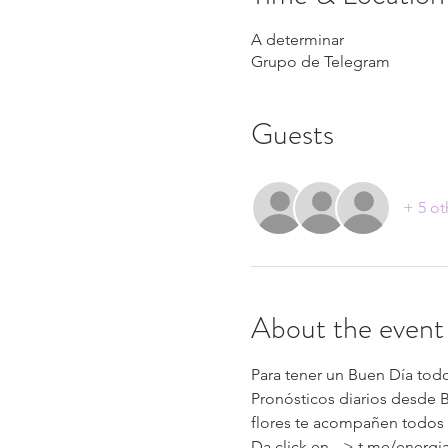
A determinar
Grupo de Telegram
Guests
+ 5 ot
About the event
Para tener un Buen Día todo
Pronósticos diarios desde 
flores te acompañen todos 
Da click en --> t.me/energi