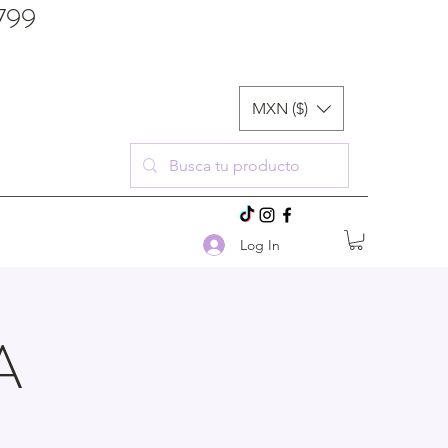
$799
MXN ($)
Log In
A