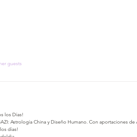
her guests
s los Días!
BAZI: Astrología China y Diseño Humano. Con aportaciones de An
los días!
adeldia 