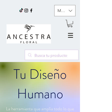
MXN ($)
Tu Diseño
Humano
La herramienta que amplía todo lo que