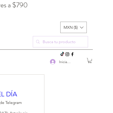
res a $790
MXN ($)
Iniciar sesión
L DÍA
de Telegram