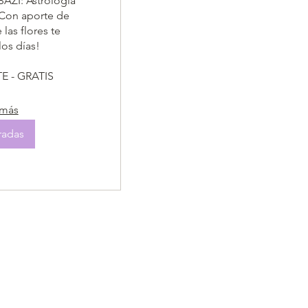
AZI: Astrología 
Con aporte de 
las flores te 
s días!

 - GRATIS
 más
radas