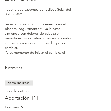
Todo lo que sabemos del Eclipse Solar del
8.abril.2024
Se esta moviendo mucha energía en el
planeta, seguramente tu ya la estas
sintiendo con doleres de cabeza o
malestares físicos, situaciones emocionales
intensas o sensación interna de querer
cambiar.
Ya es momento de iniciar el cambio, el
eclipse abre una puerta para la
transformación global y personal, no te
resistas, fluye con los cambios!
Entradas
°Diseño Humano - Pronóstico y energía del
eclipse
Venta finalizada
°Astrología Occidental - Cómo me afecta en
Tipo de entrada
lo personal
Aportación 111
°Astronomía - Dónde y Cuándo
Leer más
Horarios en distintas ciudades.