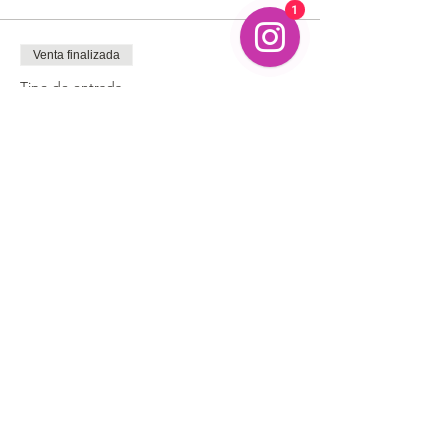
1
Venta finalizada
Tipo de entrada
Taller Espiritualidad
Precio
600,00 MXN
+15,00 MXN de comisión de servicio de
entradas
Compartir este evento