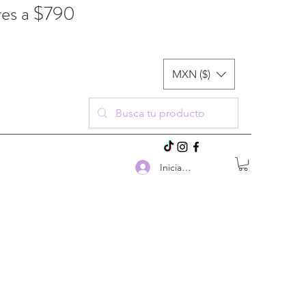
res a $790
MXN ($)
Iniciar sesión