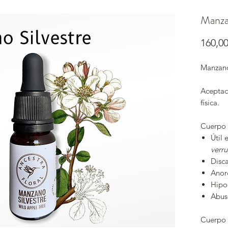
Manza
160,0
Manzano
Aceptac
física.
Cuerpo 
Útil 
verru
Disca
Anore
Hipo
Abuso
Cuerpo