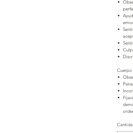
Obse
perfe
Ayuda
emoci
Sent
acep
Sent
Culpa
Discr
Cuerpo 
Obse
Pens
Incor
Fijac
demá
orde
Cantid