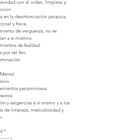
sividad con el orden, limpieza y
cción.
 en la desintoxicación psíquica,
onal y física.
imiento de verguenza, no se
tan a sí mismos.
imientos de fealdad.
 por ser feo.
iminación.
Mental
sivo.
amientos pecaminosos.
rectos.
ión y exigencias a sí mismo y a los
s de limpieza, meticulosidad y
n.
ad
*