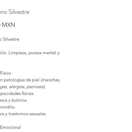
no Silvestre
Precio
0 MXN
 Silvestre
ión. Limpieza, pureza mental y
Físico
en patologías de piel
(manchas,
gas, alergias, psoriasis).
pacidades físicas.
xia y bulimia.
condría.
s y trastornos sexuales.
 Emocional