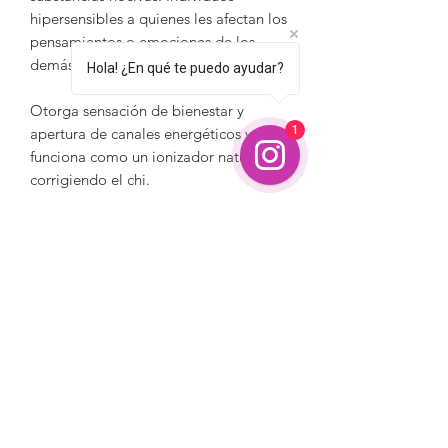
hipersensibles a quienes les afectan los
pensamientos o emociones de los
demás.
Hola! ¿En qué te puedo ayudar?
Otorga sensación de bienestar y
1
apertura de canales energéticos y
funciona como un ionizador natural
corrigiendo el chi.
Flores: Aguacate, Derrumbe, Manzano
Silvestre, Orquídea Protección y
Pericón.
Formulario de suscripción