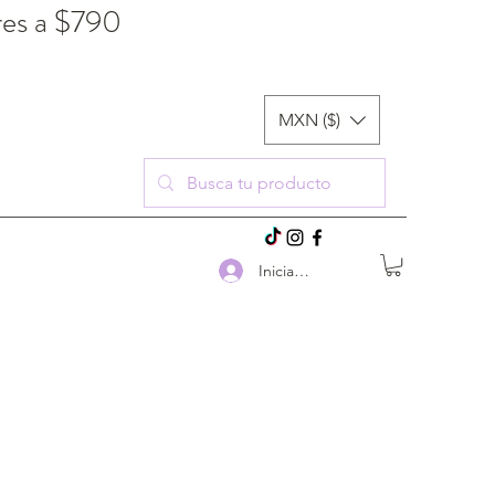
res a $790
MXN ($)
Iniciar sesión