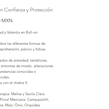
on Confianza y Protección
Precio
0 MXN
d y Valentía en Roll-on
bre las diferentes formas de
aprehensión, pánico y fobias.
tados de ansiedad, temblores,
y síntomas de miedo, alteraciones
unstancias conocidas o
cidas.
a con el chakra 4.
rapia: Melisa y Savila Clara
 Floral Mexicana: Cempazúchil,
e, Maíz, Ónix, Orquídea