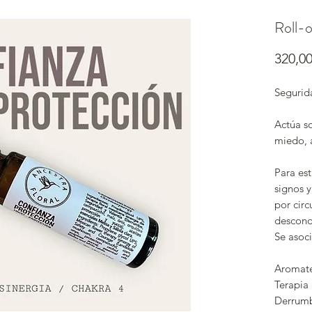
Roll-
320,0
Segurida
Actúa so
miedo, 
Para es
signos 
por circ
descono
Se asoci
Aromate
Terapia
Derrumb