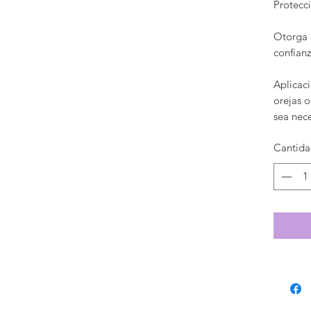
Protecci
Otorga 
confianz
Aplicac
orejas o
sea nece
Cantid